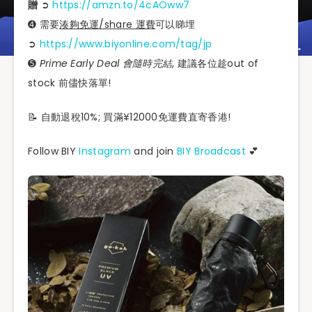
贈
➲
https://amzn.to/4cAOww7
➍ 需要
湊夠免運/share 運費
可以睇埋
➲
https://www.biyonline.com/tag/jp
➎
Prime Early Deal 會隨時完結
, 建議各位趁out of
stock 前儘快落單!
📝 自動退稅10%; 買滿¥12000免運費直寄香港!
Follow BIY
Instagram
and join
BIY Broadcast
💕