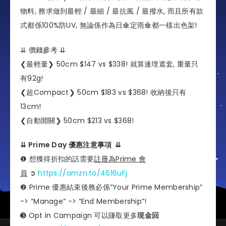
物料, 務求做到最輕 / 最細 / 最抗風 / 最撥水, 而且所有款
式都係100%防UV, 無論係作為日傘定雨傘都一樣出色架!
⇊ 價錢參考 ⇊
❮最輕量❯ 50cm $147 vs $338! 就算連埋遮套, 重量只
有92g!
❮超Compact❯ 50cm $183 vs $368! 收納後只有
13cm!
❮自動開關❯ 50cm $213 vs $368!
⇊ Prime Day 優惠注意事項 ⇊
❶ 想獲得折扣的話需要
註冊為Prime 會
員
➲
https://amzn.to/4616uFj
❷ Prime 優惠結束後務必係”Your Prime Membership”
-> “Manage” -> “End Membership”!
➌ Opt in Campaign 可以賺取更多
現金回