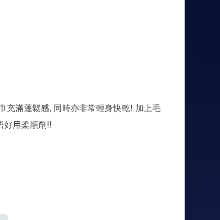
令毛巾充滿蓬鬆感, 同時亦非常輕身快乾! 加上毛
唔好用柔順劑!!