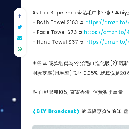
Asita x Superzero 今治毛巾$37起!
#bi
– Bath Towel $163
➲
https://amzn.t
– Face Towel $73
➲
https://amzn.to/
– Hand Towel $37
➲
https://amzn.to
👩🏻‍💻 呢款堪稱為❛今治毛巾進化版(?)
羽脫落率(甩毛率)低至 0.05%, 就算洗足2
📝 自動退稅10%; 直寄香港! 運費視乎重量!
❮𝗕𝗜𝗬 𝗕𝗿𝗼𝗮𝗱𝗰𝗮𝘀𝘁❯
網購優惠搶先通知 📨 