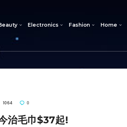
Beauty
Electronics
Fashion
Home
1064
0
ro 今治毛巾$37起!