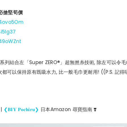
y必搶堅筍價
o/4ovo5Om
4i5Ig37
/49oWZnt
❜既新系列結合左「Super ZERO®」超無撚糸技術, 除左可以
0次都可以保持原有既吸水力, 比一般毛巾更耐用! ((P.S. 記得
|
❮𝐁𝐈𝐘 𝐏𝐨𝐜𝐡𝐢𝐫𝐮❯
日本Amazon 尋寶指南 ❣️