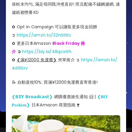
保粉末均勻, 滿足唔同既沖煮喜好! 而且配備不鏽鋼濾網, 連
濾紙都慳番XD
✿ Opt in Campaign 可以賺取更多現金回贈
➲
https://amzn.to/3ZnGEKc
✿ 更多日本Amazon
Black Friday 推
介
➲
https://biy.la/48qcxGh
✿
❮滿¥12000 免運費❯
夾單推介️ ➲
https://amzn.to/
4dl0Srv
📝 自動退稅10%; 買滿¥12000免運費直寄香港!
❮𝗕𝗜𝗬 𝗕𝗿𝗼𝗮𝗱𝗰𝗮𝘀𝘁❯
網購優惠搶先通知 📨 |
❮𝐁𝐈𝐘
𝐏𝐨𝐜𝐡𝐢𝐫𝐮❯
日本Amazon 尋寶指南 ❣️