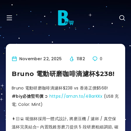
November 22, 2025
1182
0
Bruno 電動研磨咖啡滴濾杯$238!
Bruno 電動研磨咖啡滴濾杯$238 vs 香港正價$568!
#biy必搶堅筍價
➲
https://amzn.to/48arKKx
(USB 充
電; Color: Mint)
👩🏻‍💻 呢個杯採用一體式設計, 將磨豆機 / 濾杯 / 真空保
溫杯完美結合~ 內置既錐形磨刀提供 5 段研磨粗細調節, 確